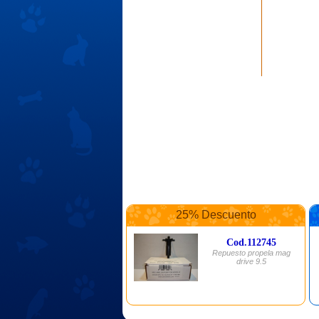
25% Descuento
Cod.112745
Repuesto propela mag
drive 9.5