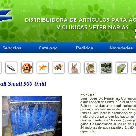
Servicios
Catálogo
Pedidos
Novedades
all Small 900 Unid
ESPAÑOL:
Lees. Bolas Bio Pequeñas. Contenid
estar conectados entre sí o al azar en 
Balones ayudan a producir turbulen
proceso de intercambio de gas. El esp
Pins es ideal para la circulación de
mejora el contacto con las bacterias
Bio-Bio cuenta con 110-Pins (goteo p
galón. Se recomienda el uso es de 1 g
20 gallones de agua salada y 1 galón
agua dulce.