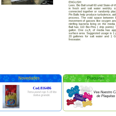
ENGLISH:
Lees. Bio Ball small 60 unid State-of-th
in fresh and salt water wet/dry
connected together or randomly placed
Pin Balls help produce turbulence, ai
process. The void space between Bi
movement of gasses like oxygen and
nitrifing bacteria living on the medi
Ball has 110 Bio-Pins ( drip points)
gallon. One cu,ft, of media has app
surface area. Suggested usage is 1 ga
20 gallones for salt water and 1 G
freswater.
Novedades
Plaquitas
Cod.816486
Vea Nuestro C
Tetra pond rojo 5.18 lbs
bolsa grande.
de Plaquitas