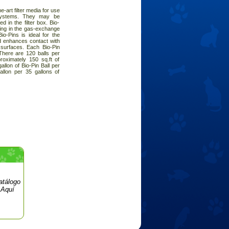
e-art filter media for use
 systems. They may be
 in the filter box. Bio-
ding in the gas-exchange
o-Pins is ideal for the
 enhances contact with
a surfaces. Each Bio-Pin
 There are 120 balls per
roximately 150 sq.ft of
llon of Bio-Pin Ball per
allon per 35 gallons of
atálogo
 Aquí