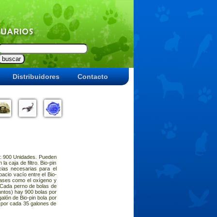
Distribuidores
Contacto
o: 900 Unidades. Pueden
la caja de filtro. Bio-pin
cias necesarias para el
acio vacío entre el Bio-
 gases como el oxígeno y
. Cada perno de bolas de
untos) hay 900 bolas por
alón de Bio-pin bola por
 por cada 35 galones de