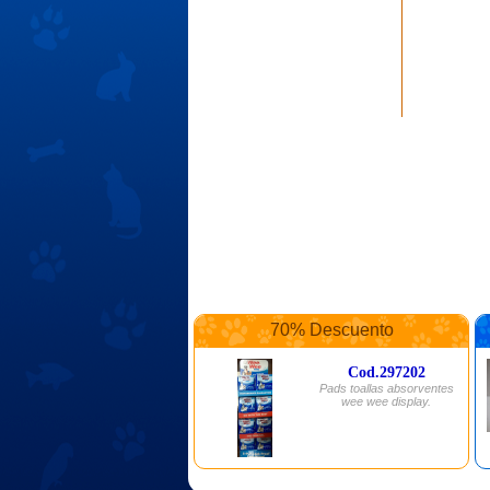
70% Descuento
Cod.297202
Pads toallas absorventes
wee wee display.