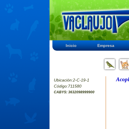
Inicio
Empresa
Acopl
Ubicación:2-C-19-1
Código:711580
CABYS: 3632098999900