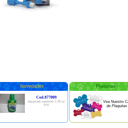
Novedades
Plaquitas
Cod.877009
Vea Nuestro C
Aquasafe reptomin 3.38 oz
%%
de Plaquitas