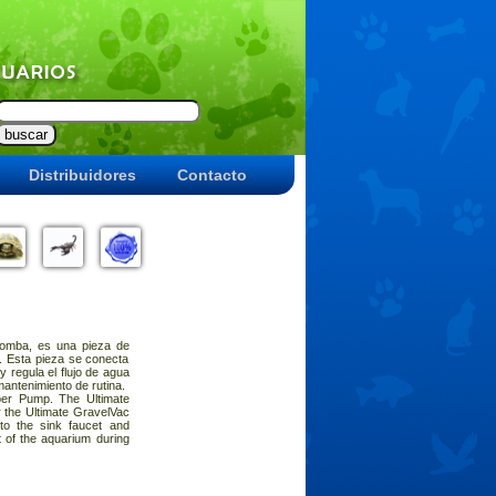
Distribuidores
Contacto
omba, es una pieza de
t. Esta pieza se conecta
y regula el flujo de agua
mantenimiento de rutina.
er Pump. The Ultimate
 the Ultimate GravelVac
to the sink faucet and
t of the aquarium during