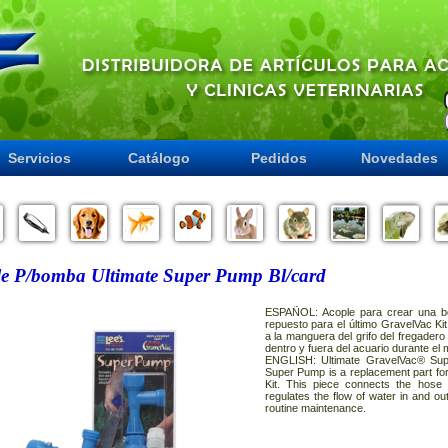
Servicios
Catálogo
Pedidos
Novedades
e P/bomba Ultimate Super Pump Bl/card
ESPAÑOL: Acople para crear una b
repuesto para el último GravelVac Ki
a la manguera del grifo del fregadero 
dentro y fuera del acuario durante el 
ENGLISH: Ultimate GravelVac® Sup
Super Pump is a replacement part for
Kit. This piece connects the hose 
regulates the flow of water in and ou
routine maintenance.