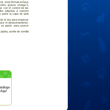
ral. esta fórmula incluye
 ácidos grasos omega-3,
ar con el control de las
bles adjuntas a nuestro
 y peine la capa de pelo
 de la tira para empezar
para el almacenamiento,
o se gaste. para usarse
 jojoba, aceite de semilla
.
all coats - oil-infused
g strip - refills - for use
ing brush for cats. -
used with a blend of oils
 formula includes flaxseed
acids, to strengthen the
l. These reusable strips
oisturize and groom your
atálogo
ditioning strip for use.
cover over strip in brush
 Aquí
 finger along resealable
x seed oil, preservatives.