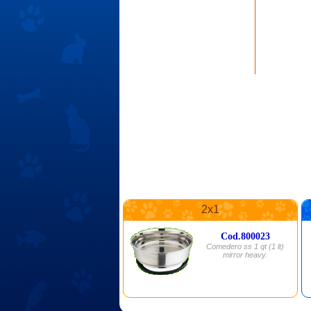
2x1
Cod.800023
Comedero ss 1 qt (1 lt)
mirror heavy.