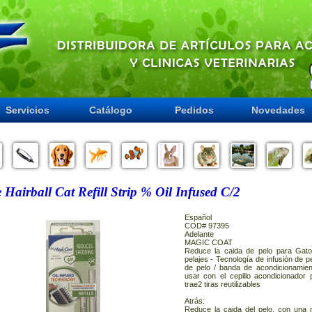
Servicios
Catálogo
Pedidos
Novedades
e Hairball Cat Refill Strip % Oil Infused C/2
Español
COD# 97395
Adelante
MAGIC COAT
Reduce la caida de pelo para Gatos
pelajes - Tecnología de infusión de p
de pelo / banda de acondicionamien
usar con el cepillo acondicionador p
trae2 tiras reutilizables
Atrás:
Reduce la caida del pelo, con una 