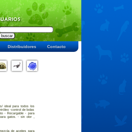
Distribuidores
Contacto
/ ideal para todos los
etróleo -control de bolas
to - Recargable - para
ara gatos. - sin olor ,
mezcla de aceites para