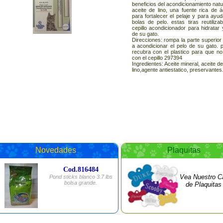
beneficios del acondicionamiento natu
aceite de lino, una fuente rica de
para fortalecer el pelaje y para ayud
bolas de pelo. estas tiras reutiliza
cepillo acondicionador para hidratar
de su gato.
Direcciones: rompa la parte superior
a acondicionar el pelo de su gato. 
recubra con el plastico para que n
con el cepillo 297394
Ingredientes: Aceite mineral, aceite de
lino,agente antiestatico, preservantes
Englis:
COD# 97395
Adelante
MAGIC COAT
reduces shedding - cat/ ideal for 
technology - hairball control/conditionin
with: reduces shedding condition
unscented - 2 reusable strips
Atras:
Reduces shedding strip refills are inf
for natural conditioning benefits. this
oil, a rich source of omega-3 fatty 
Novedades
Plaquitas
coal and to help with hairball contro
attach to our conditioning brush to m
cat´s coat.
Cod.816484
Directios:
Vea Nuestro C
Pond sticks blanco 3.7 lbs
Tear top of pouch open to remove con
bolsa grande.
for storage, either place protective 
de Plaquitas
or place strip back in pouch, sliding
band to keep strip saturated.
Ingredients: Mineral oil, jojoba oil, fla